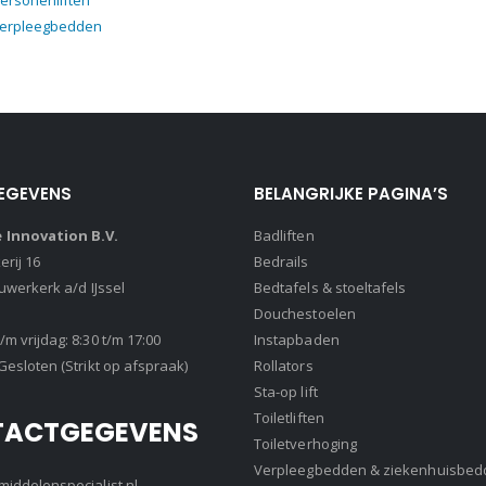
ersonenliften
verpleegbedden
EGEVENS
BELANGRIJKE PAGINA’S
Innovation B.V.
Badliften
rij 16
Bedrails
euwerkerk a/d IJssel
Bedtafels & stoeltafels
Douchestoelen
m vrijdag: 8:30 t/m 17:00
Instapbaden
Gesloten (Strikt op afspraak)
Rollators
Sta-op lift
Toiletliften
TACTGEGEVENS
Toiletverhoging
Verpleegbedden & ziekenhuisbed
iddelenspecialist.nl