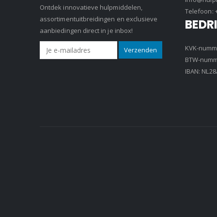
Ontdek innovatieve hulpmiddelen,
Telefoon:
assortimentuitbreidingen en exclusieve
BEDR
aanbiedingen direct in je inbox!
KVK-numme
BTW-numme
IBAN: NL2