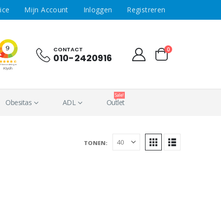
ice
Mijn Account
Inloggen
Registreren
CONTACT
0
010-2420916
Sale!
Obesitas
ADL
Outlet
Tonen: