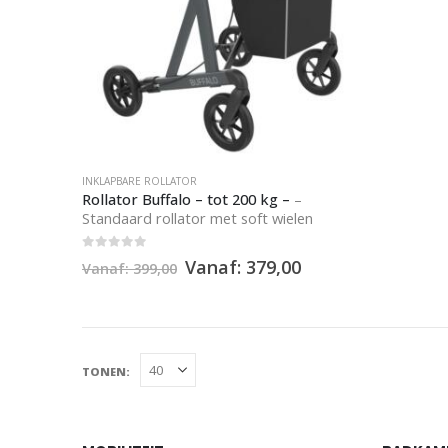
INKLAPBARE ROLLATOR
Rollator Buffalo – tot 200 kg –
–
Standaard rollator met soft wielen
0
out of 5
Vanaf:
379,00
Vanaf:
399,00
Tonen: