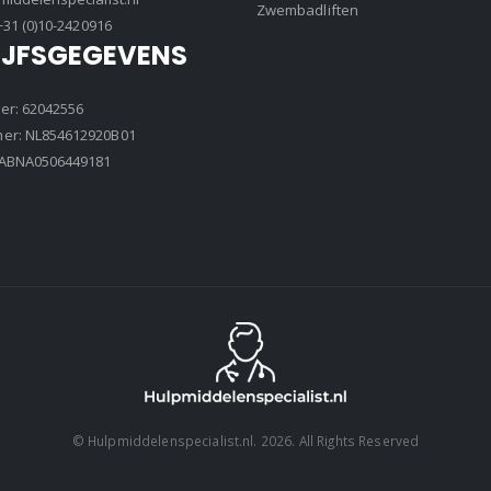
Zwembadliften
+31 (0)10-2420916
IJFSGEGEVENS
r: 62042556
r: NL854612920B01
8ABNA0506449181
© Hulpmiddelenspecialist.nl. 2026. All Rights Reserved