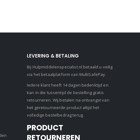
LEVERING & BETALING
Bij Hulpmiddelenspecialist.nl betaald u veilig
via het betaalplatform van MultiSafePay.
Iedere klant heeft 14 dagen bedenktijd en
kan in die tussentijd de bestelling gratis
retourneren. Wij betalen na ontvangst van
het geretourneerde product altijd het
volledige bestelbedrag terug.
PRODUCT
den
RETOURNEREN