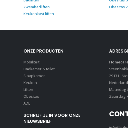
Badliften
Obesitas p
Zwembadliften
Obesitas 
Keukenkast liften
ONZE PRODUCTEN
ADRESG
Mobiliteit
Homecare 
Badkamer & toilet
Steenbakke
Slaapkamer
2913 LJ Ni
Keuken
Nederland
Liften
Maandag t/
Obesitas
Zaterdag: 
ADL
CON
SCHRIJF JE IN VOOR ONZE
NIEUWSBRIEF
info@hulpm