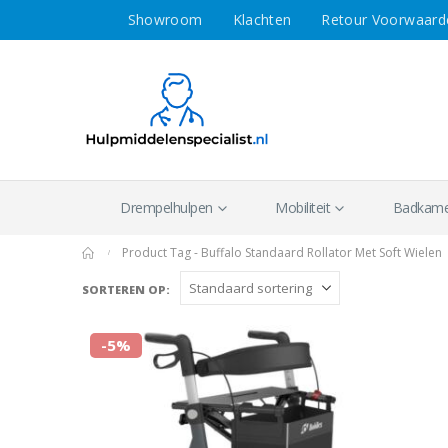
Showroom
Klachten
Retour Voorwaard
Drempelhulpen
Mobiliteit
Badkamer
Product Tag -
Buffalo Standaard Rollator Met Soft Wielen
Sorteren op:
-5%