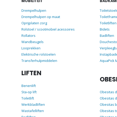
MOBILITEIT
BADKAME
Drempelhulpen
Toiletstoe
Drempelhulpen op maat
Toiletfram
Oprijplaten zorg
Toiletliften
Rolstoel / scootmobiel acessoires
Bidets
Rollators
Badliften
Wandbeugels
Douchesto
Looprekken
Verpleegb
Elektrische rolstoelen
Instapbad
Transferhulpmiddelen
AquaPick
LIFTEN
OBES
Benenlift
Sta-op lift
Obesitas 
Toiletlift
Obesitas d
Werkbladliften
Obesitas 
Wastafelliften
Obesitas t