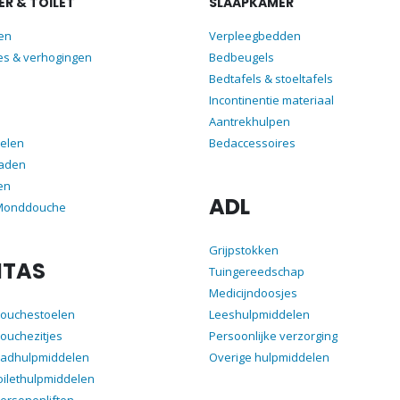
R & TOILET
SLAAPKAMER
len
Verpleegbedden
es & verhogingen
Bedbeugels
Bedtafels & stoeltafels
Incontinentie materiaal
Aantrekhulpen
elen
Bedaccessoires
aden
en
ADL
 Monddouche
Grijpstokken
ITAS
Tuingereedschap
Medicijndoosjes
douchestoelen
Leeshulpmiddelen
ouchezitjes
Persoonlijke verzorging
badhulpmiddelen
Overige hulpmiddelen
oilethulpmiddelen