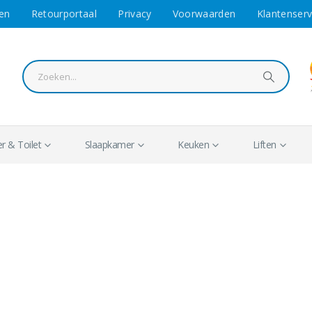
en
Retourportaal
Privacy
Voorwaarden
Klantenserv
 & Toilet
Slaapkamer
Keuken
Liften