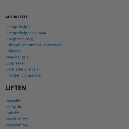
MOBILITEIT
Drempelhulpen
Drempelhulpen op maat
Oprijplaten zorg
Rolstoel / scootmobiel acessoires
Rollators
Wandbeugels
Looprekken
Elektrische rolstoelen
Transferhulpmiddelen
LIFTEN
Benenlift
Sta-op lift
Toiletlift
Werkbladliften
Wastafelliften