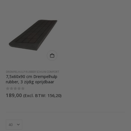
DREMPELHULP RUBBER SCHUIN COMFORT
7,5x60x90 cm Drempelhulp
rubber, 3 zijdig oprijdbaar
0
out of 5
189,00
(Excl. BTW:
156,20
)