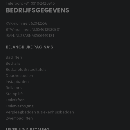
Telefoon:
+31 (0)10-2420916
BEDRIJFSGEGEVENS
KVK-nummer: 62042556
BTW-nummer: NL854612920B01
IBAN: NL28ABNA0506449181
BELANGRIJKE PAGINA’S
Badliften
Bedrails
Bedtafels & stoeltafels
Douchestoelen
Instapbaden
Rollators
Sta-op lift
Toiletliften
Toiletverhoging
Verpleegbedden & ziekenhuisbedden
Zwembadliften
LEVERING & BETALING