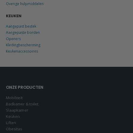
Overige hulpmiddelen
KEUKEN
Aangepast bestek
Aangepaste borden
Openers
Kledingbescherming
Keukenaccessoires
ONZE PRODUCTEN
Mobiliteit
Badkamer & toilet
Slaapkamer
Keuken
Liften
Obesitas