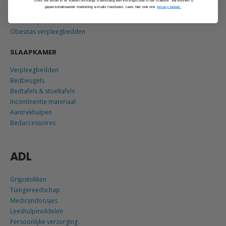
*Door uw email in te voeren ontvangt u éénmalig een kortingscode in uw mailbox. Wij kunnen u
gepersonaliseerde marketing e-mails toesturen. Lees hier ook ons
privacy beleid.
Obesitas toilethulpmiddelen
Obesitas personenliften
Obesitas verpleegbedden
SLAAPKAMER
Verpleegbedden
Bedbeugels
Bedtafels & stoeltafels
Incontinentie materiaal
Aantrekhulpen
Bedaccessoires
ADL
Grijpstokken
Tuingereedschap
Medicijndoosjes
Leeshulpmiddelen
Persoonlijke verzorging