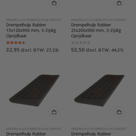
DREMPELHULP RUBBER SCHUIN COMFORT
DREMPELHULP RUBBER SCHUIN COMFORT
Drempelhulp Rubber
Drempelhulp Rubber
15x120x900 mm, 3-Zijdig
25x200x900 mm, 3-Zijdig
Oprijdbaar
Oprijdbaar
4.50
out of 5
0
out of 5
32,95
53,50
(Excl. BTW:
27,23
)
(Excl. BTW:
44,21
)
DREMPELHULP RUBBER SCHUIN COMFORT
DREMPELHULP RUBBER SCHUIN COMFORT
Drempelhulp Rubber
Drempelhulp Rubber