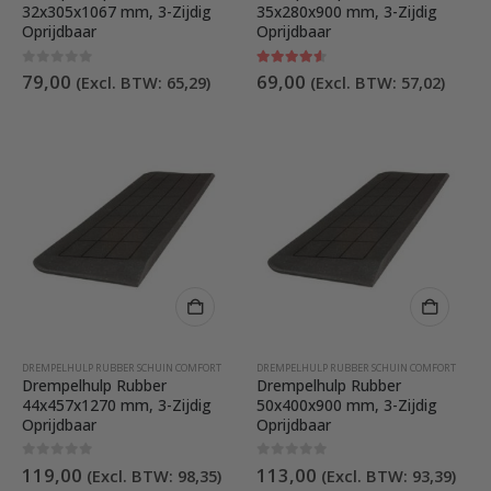
32x305x1067 mm, 3-Zijdig
35x280x900 mm, 3-Zijdig
Oprijdbaar
Oprijdbaar
0
out of 5
4.50
out of 5
79,00
69,00
(Excl. BTW:
65,29
)
(Excl. BTW:
57,02
)
DREMPELHULP RUBBER SCHUIN COMFORT
DREMPELHULP RUBBER SCHUIN COMFORT
Drempelhulp Rubber
Drempelhulp Rubber
44x457x1270 mm, 3-Zijdig
50x400x900 mm, 3-Zijdig
Oprijdbaar
Oprijdbaar
0
out of 5
0
out of 5
119,00
113,00
(Excl. BTW:
98,35
)
(Excl. BTW:
93,39
)