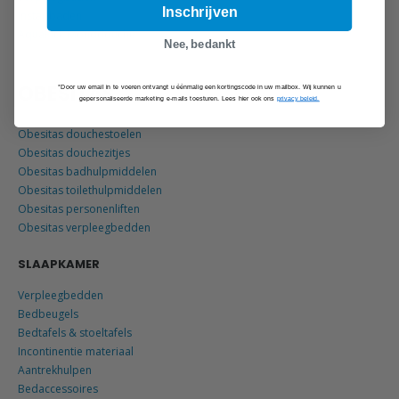
Inschrijven
Instapbaden
AquaPick Monddouche
Nee, bedankt
OBESITAS
*Door uw email in te voeren ontvangt u éénmalig een kortingscode in uw mailbox. Wij kunnen u
gepersonaliseerde marketing e-mails toesturen. Lees hier ook ons
privacy beleid.
Obesitas douchestoelen
Obesitas douchezitjes
Obesitas badhulpmiddelen
Obesitas toilethulpmiddelen
Obesitas personenliften
Obesitas verpleegbedden
SLAAPKAMER
Verpleegbedden
Bedbeugels
Bedtafels & stoeltafels
Incontinentie materiaal
Aantrekhulpen
Bedaccessoires