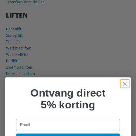
Transferhulpmiddelen
LIFTEN
Benenlift
Sta-op lift
Toiletlift
Werkbladliften
Wastafelliften
Badliften
Zwembadliften
Keukenkast liften
BADKAMER & TOILET
Ontvang direct
Toiletstoelen
5% korting
Toiletframes & verhogingen
Toiletliften
Bidets
Email
Badliften
Douchestoelen
Verpleegbaden