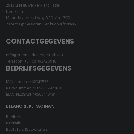
2913 LJ Nieuwerkerk a/d IJssel
Nederland
Maandag t/m vrijdag: 8:30 t/m 17:00
Zaterdag: Gesloten (Strikt op afspraak)
CONTACTGEGEVENS
info@hulpmiddelenspecialist.nl
Telefoon:
+31 (0)10-2420916
BEDRIJFSGEGEVENS
KVK-nummer: 62042556
BTW-nummer: NL854612920B01
IBAN: NL28ABNA0506449181
BELANGRIJKE PAGINA’S
Badliften
Bedrails
Bedtafels & stoeltafels