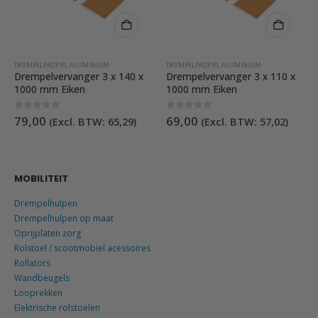
DREMPELPROFIEL ALUMINIUM
DREMPELPROFIEL ALUMINIUM
Drempelvervanger 3 x 140 x
Drempelvervanger 3 x 110 x
1000 mm Eiken
1000 mm Eiken
0
out of 5
0
out of 5
79,00
69,00
(Excl. BTW:
65,29
)
(Excl. BTW:
57,02
)
MOBILITEIT
Drempelhulpen
Drempelhulpen op maat
Oprijplaten zorg
Rolstoel / scootmobiel acessoires
Rollators
Wandbeugels
Looprekken
Elektrische rolstoelen