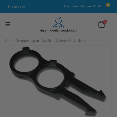
Showroom
Klantbeoordelingen: 9.1/10
0
Drempelhulpen
,
Excellent Systems Onderdelen