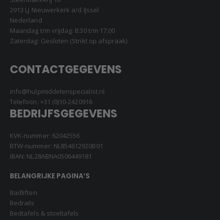
2913 LJ Nieuwerkerk a/d IJssel
Nederland
Maandag t/m vrijdag: 8:30 t/m 17:00
Zaterdag: Gesloten (Strikt op afspraak)
CONTACTGEGEVENS
info@hulpmiddelenspecialist.nl
Telefoon:
+31 (0)10-2420916
BEDRIJFSGEGEVENS
KVK-nummer: 62042556
BTW-nummer: NL854612920B01
IBAN: NL28ABNA0506449181
BELANGRIJKE PAGINA’S
Badliften
Bedrails
Bedtafels & stoeltafels