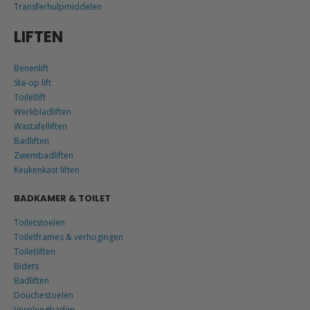
Transferhulpmiddelen
LIFTEN
Benenlift
Sta-op lift
Toiletlift
Werkbladliften
Wastafelliften
Badliften
Zwembadliften
Keukenkast liften
BADKAMER & TOILET
Toiletstoelen
Toiletframes & verhogingen
Toiletliften
Bidets
Badliften
Douchestoelen
Verpleegbaden