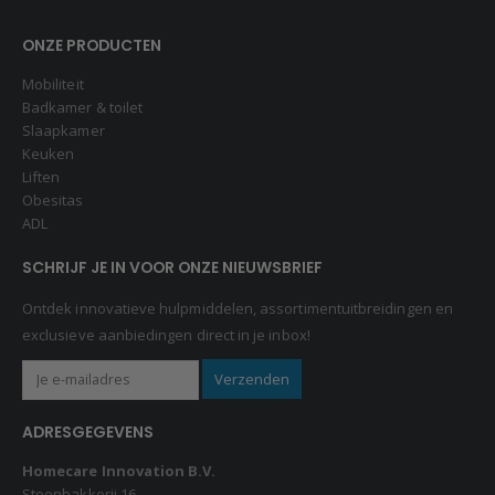
ONZE PRODUCTEN
Mobiliteit
Badkamer & toilet
Slaapkamer
Keuken
Liften
Obesitas
ADL
SCHRIJF JE IN VOOR ONZE NIEUWSBRIEF
Ontdek innovatieve hulpmiddelen, assortimentuitbreidingen en
exclusieve aanbiedingen direct in je inbox!
ADRESGEGEVENS
Homecare Innovation B.V.
Steenbakkerij 16