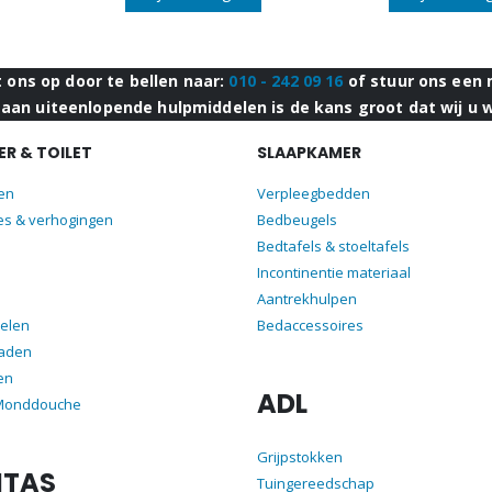
ons op door te bellen naar:
010 - 242 09 16
of stuur ons een 
aan uiteenlopende hulpmiddelen is de kans groot dat wij u 
R & TOILET
SLAAPKAMER
len
Verpleegbedden
es & verhogingen
Bedbeugels
Bedtafels & stoeltafels
Incontinentie materiaal
Aantrekhulpen
elen
Bedaccessoires
aden
en
ADL
 Monddouche
Grijpstokken
ITAS
Tuingereedschap