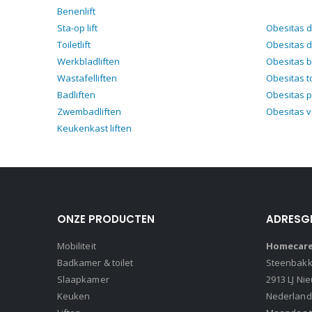
Benenlift
Sta-op lift
Obesitas 
Toiletlift
Obesitas d
Werkbladliften
Obesitas 
Wastafelliften
Obesitas t
Badliften
Obesitas p
Zwembadliften
Obesitas 
Keukenkast liften
ONZE PRODUCTEN
ADRESG
Mobiliteit
Homecare 
Badkamer & toilet
Steenbakke
Slaapkamer
2913 LJ Ni
Keuken
Nederland