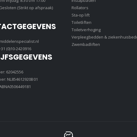
m vrijdag: 8:30 t/m 17:00
Instapbaden
Gesloten (Strikt op afspraak)
Rollators
Sta-op lift
Toiletliften
TACTGEGEVENS
Toiletverhoging
Verpleegbedden & ziekenhuisbed
iddelenspecialist.nl
Zwembadliften
+31 (0)10-2420916
IJFSGEGEVENS
r: 62042556
r: NL854612920B01
8ABNA0506449181