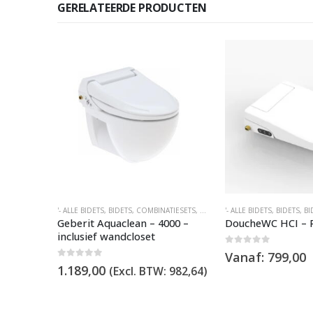
GERELATEERDE PRODUCTEN
G BIDETS
'- ALLE BIDETS
,
BIDETS
,
COMBINATIESETS
,
DOUCHEWC'S ZONDER AFSTAN
'- ALLE BIDETS
,
BIDETS
,
BI
rd – Met
Geberit Aquaclean – 4000 –
DoucheWC HCI – 
inclusief wandcloset
0
out of 5
Vanaf:
799,00
0
out of 5
:
475,00
1.189,00
(Excl. BTW:
982,64
)