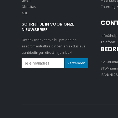
Liften
Maandag t/
Obesitas
Zaterdag: 
ADL
CON
SCHRIJF JE IN VOOR ONZE
NIEUWSBRIEF
info@hulpm
Ontdek innovatieve hulpmiddelen,
Telefoon:
assortimentuitbreidingen en exclusieve
BEDR
aanbiedingen direct in je inbox!
KVK-numme
BTW-numme
IBAN: NL2