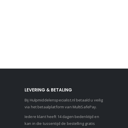
LEVERING & BETALING
Bij Hulpmiddelenspecialist.nl betaald u veilig
via het betaalplatform van MultiSafePay.
Iedere klant heeft 14 dagen bedenktijd en
kan in die tussentijd de bestelling gratis