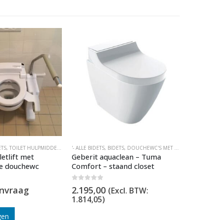
ONZE
ETS
,
TOILET HULPMIDDELEN
,
TOILETLIFT
'- ALLE BIDETS
,
BIDETS
,
DOUCHEWC'S MET AFSTANDSBEDIENING
'- ALLE BIDE
letlift met
Geberit aquaclean – Tuma
DoucheW
de douchewc
Comfort – staand closet
0
out of 5
1.395,0
0
out of 5
anvraag
2.195,00
1.152,89
(Excl. BTW:
1.814,05
)
gen