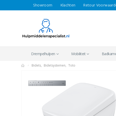
Showroom
Klachten
Retour Voorwaard
Drempelhulpen
Mobiliteit
Badkamer
Bidets
,
Bidetsystemen
,
Toto