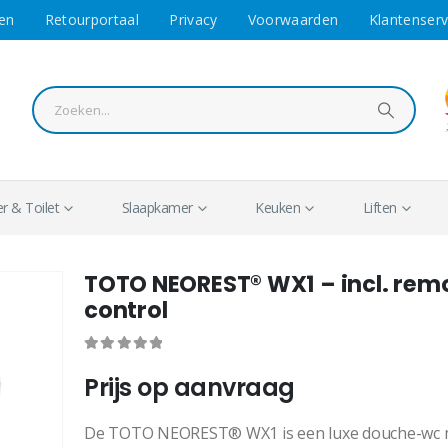
en
Retourportaal
Privacy
Voorwaarden
Klantenserv
 & Toilet
Slaapkamer
Keuken
Liften
TOTO NEOREST® WX1 – incl. rem
control
0
out of 5
Prijs op aanvraag
De TOTO NEOREST® WX1 is een luxe douche-wc 