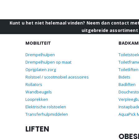
Kunt u het niet helemaal vinden? Neem dan contact met 
uitgebreide assortiment 
MOBILITEIT
BADKAME
Drempelhulpen
Toiletstoe
Drempelhulpen op maat
Toiletfram
Oprijplaten zorg
Toiletliften
Rolstoel / scootmobiel acessoires
Bidets
Rollators
Badliften
Wandbeugels
Douchesto
Looprekken
Verpleegb
Elektrische rolstoelen
Instapbad
Transferhulpmiddelen
AquaPick
LIFTEN
OBES