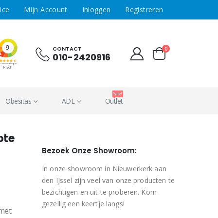
ice
Mijn Account
Inloggen
Registreren
CONTACT
0
010-2420916
Sale!
Obesitas
ADL
Outlet
ote
Bezoek Onze Showroom:
In onze showroom in Nieuwerkerk aan
den IJssel zijn veel van onze producten te
bezichtigen en uit te proberen. Kom
gezellig een keertje langs!
met