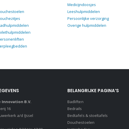
Medicijndoosjes
douchestoelen
Leeshulpmiddelen
ouchezitjes
Persoonlijke verzorging
badhulpmiddelen
Overige hulpmiddelen
oilethulpmiddelen
ersonenliften
verpleegbedden
EGEVENS
BELANGRIJKE PAGINA’S
Innovation B.V.
Badliften
rij 16
Bedrails
euwerkerk a/d IJssel
Bedtafels & stoeltafels
Douchestoelen