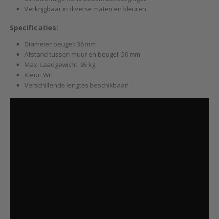
Verkrijgbaar in diverse maten en kleuren
Specificaties:
Diameter beugel: 36 mm
Afstand tussen muur en beugel: 50 mm
Max. Laadgewicht: 95 kg
Kleur: Wit
Verschillende lengtes beschikbaar!