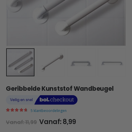
Geribbelde Kunststof Wandbeugel
5
klantbeoordelingen
|
4.80
out of 5
Vanaf:
8,99
Vanaf:
11,99