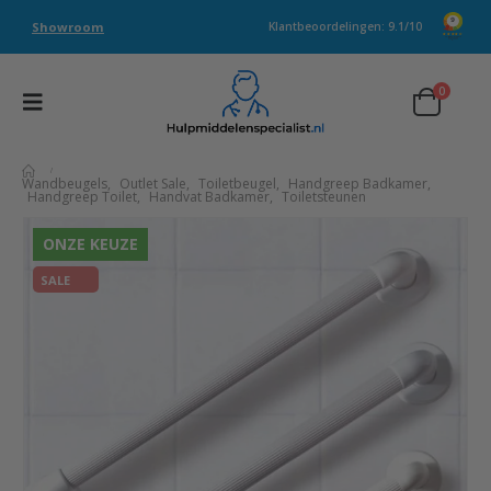
Showroom
Klantbeoordelingen: 9.1/10
0
Wandbeugels
,
Outlet Sale
,
Toiletbeugel
,
Handgreep Badkamer
,
Handgreep Toilet
,
Handvat Badkamer
,
Toiletsteunen
ONZE KEUZE
SALE