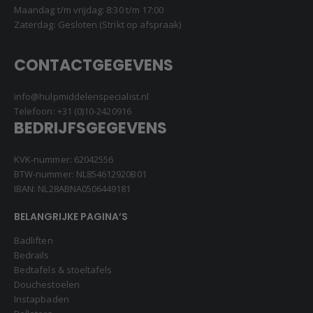
Maandag t/m vrijdag: 8:30 t/m 17:00
Zaterdag: Gesloten (Strikt op afspraak)
CONTACTGEGEVENS
info@hulpmiddelenspecialist.nl
Telefoon:
+31 (0)10-2420916
BEDRIJFSGEGEVENS
KVK-nummer: 62042556
BTW-nummer: NL854612920B01
IBAN: NL28ABNA0506449181
BELANGRIJKE PAGINA’S
Badliften
Bedrails
Bedtafels & stoeltafels
Douchestoelen
Instapbaden