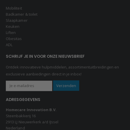
Mobiliteit
Badkamer & toilet
Slaapkamer
Keuken
Liften
Obesitas
ADL
SCHRIJF JE IN VOOR ONZE NIEUWSBRIEF
Ontdek innovatieve hulpmiddelen, assortimentuitbreidingen en
exclusieve aanbiedingen direct in je inbox!
ADRESGEGEVENS
Homecare Innovation B.V.
Steenbakkerij 16
2913 LJ Nieuwerkerk a/d IJssel
Nederland