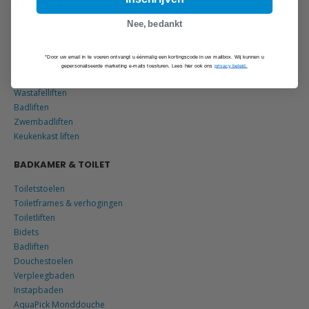
LIFTEN
Nee, bedankt
Benenlift
Sta-op lift
*Door uw email in te voeren ontvangt u éénmalig een kortingscode in uw mailbox. Wij kunnen u
Toiletlift
gepersonaliseerde marketing e-mails toesturen. Lees hier ook ons
privacy beleid.
Werkbladliften
Wastafelliften
Badliften
Zwembadliften
Keukenkast liften
BADKAMER & TOILET
Toiletstoelen
Toiletframes & verhogingen
Toiletliften
Bidets
Badliften
Douchestoelen
Verpleegbaden
Instapbaden
AquaPick Monddouche