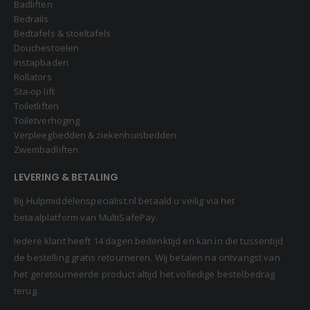
Badliften
Bedrails
Bedtafels & stoeltafels
Douchestoelen
Instapbaden
Rollators
Sta-op lift
Toiletliften
Toiletverhoging
Verpleegbedden & ziekenhuisbedden
Zwembadliften
LEVERING & BETALING
Bij Hulpmiddelenspecialist.nl betaald u veilig via het
betaalplatform van MultiSafePay.
Iedere klant heeft 14 dagen bedenktijd en kan in die tussentijd
de bestelling gratis retourneren. Wij betalen na ontvangst van
het geretourneerde product altijd het volledige bestelbedrag
terug.