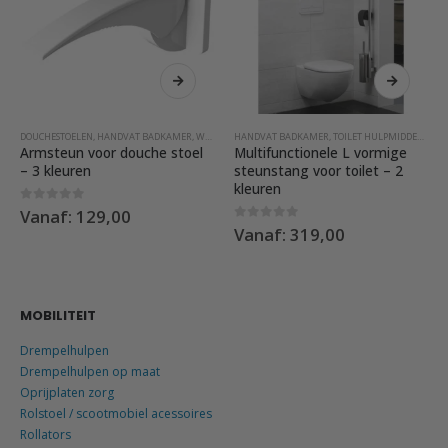
kan gekozen worden op de productpagina
Dit product heeft meerdere variaties. Deze optie kan gekozen worden op de productpagina
Dit product heeft meerdere variaties. Deze optie kan gekozen worden
TOILETBEUGEL
,
HANDVAT BADKAMER
DOUCHESTOELEN
,
TOILETSTEUNEN
,
HANDVAT BADKAMER
,
OUTLET SALE
,
WANDBEUGELS
,
TOILETBEUGEL
,
WANDBEUGELS
,
TOILETSTEUNEN
HANDVAT BADKAMER
,
WANDBEUGELS
,
TOILET HULPMIDDELEN
,
W
Armsteun voor douche stoel
Multifunctionele L vormige
– 3 kleuren
steunstang voor toilet – 2
kleuren
0
out of 5
Vanaf:
129,00
0
out of 5
Vanaf:
319,00
MOBILITEIT
Drempelhulpen
Drempelhulpen op maat
Oprijplaten zorg
Rolstoel / scootmobiel acessoires
Rollators