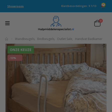
Showroom
Klantbeoordelingen: 9.1/10
0
Wandbeugels
,
Bedbeugels
,
Outlet Sale
,
Handvat Badkamer
ONZE KEUZE
-13%