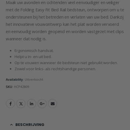
was:
is:
Maak uw avonden en ochtenden veel eenvoudiger en veiliger
€79,95.
€69,95.
met de Folding Easy Fit Bed Rail bedsteun, ontworpen om u te
ondersteunen bij het betreden en verlaten van uw bed. Dankzij
het innovatieve vouwontwerp kan het plat worden vervoerd
en eenvoudig worden geopend en worden vastgezet met clips
wanneer dat nodig is.
Ergonomisch handvat.
Helpt u in- en uit bed.
Op te vouwen wanneer de bedsteun niet gebruikt worden.
Zowel voor links- als rechtshandige personen.
Availability:
Uitverkocht
SKU:
HCP42809
BESCHRIJVING