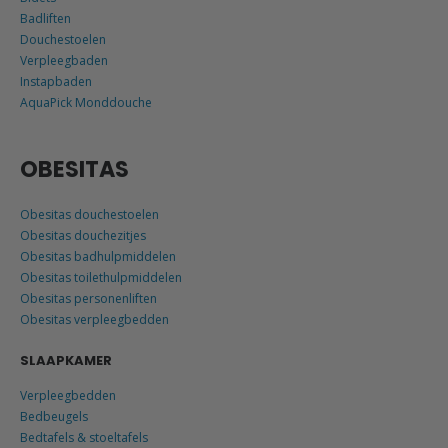
Badliften
Douchestoelen
Verpleegbaden
Instapbaden
AquaPick Monddouche
OBESITAS
Obesitas douchestoelen
Obesitas douchezitjes
Obesitas badhulpmiddelen
Obesitas toilethulpmiddelen
Obesitas personenliften
Obesitas verpleegbedden
SLAAPKAMER
Verpleegbedden
Bedbeugels
Bedtafels & stoeltafels