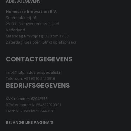
ADRESGEGEVENS
Homecare Innovation B.V.
Steenbakkerij 16
2913 LJ Nieuwerkerk a/d IJssel
Nederland
Maandag t/m vrijdag: 8:30 t/m 17:00
Zaterdag: Gesloten (Strikt op afspraak)
CONTACTGEGEVENS
info@hulpmiddelenspecialist.nl
Telefoon:
+31 (0)10-2420916
BEDRIJFSGEGEVENS
KVK-nummer: 62042556
BTW-nummer: NL854612920B01
IBAN: NL28ABNA0506449181
BELANGRIJKE PAGINA’S