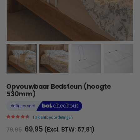
Opvouwbaar Bedsteun (hoogte
530mm)
10
klantbeoordelingen
|
4.70
out of 5
Oorspronkelijke
Huidige
69,95
(Excl. BTW:
57,81
)
79,95
prijs
prijs