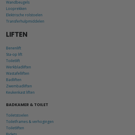
Wandbeugels
Looprekken
Elektrische rolstoelen
Transferhulpmiddelen
LIFTEN
Benenlift
Sta-op lift
Toiletlift
Werkbladliften
Wastafelliften
Badliften
Zwembadliften
Keukenkast liften
BADKAMER & TOILET
Toiletstoelen
Toiletframes & verhogingen
Toiletliften
Bidets